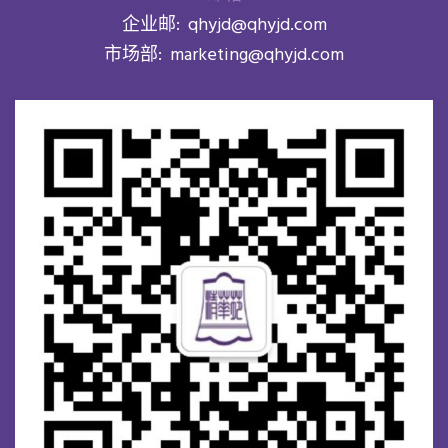
企业邮:
qhyjd@qhyjd.com
市场部:
marketing@qhyjd.com