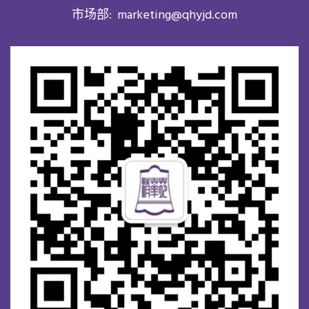
市场部:
marketing@qhyjd.com