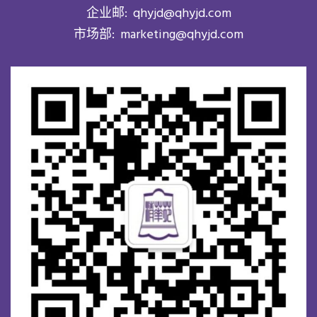
企业邮:
qhyjd@qhyjd.com
市场部:
marketing@qhyjd.com