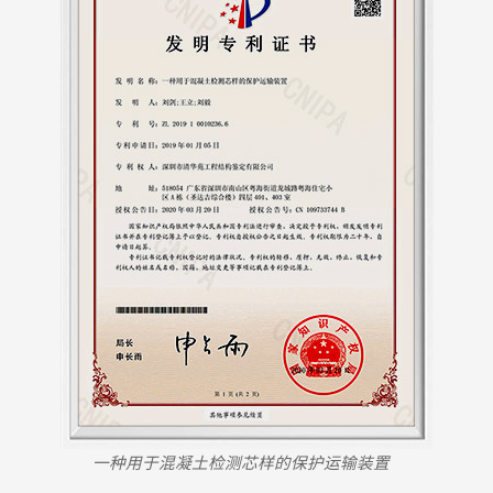
IFIC
CH
ES
YRIGHT
一种用于混凝土检测芯样的保护运输装置