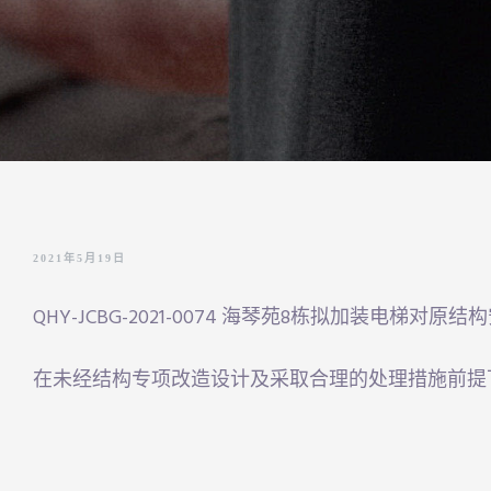
IFIC
CH
ES
YRIGHT
2021年5月19日
QHY-JCBG-2021-0074 海琴苑8栋拟加装电梯对
在未经结构专项改造设计及采取合理的处理措施前提