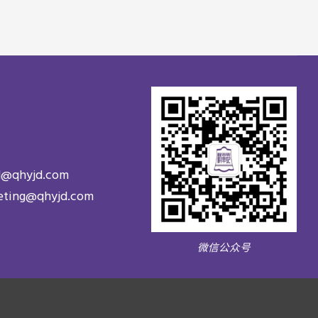
d@qhyjd.com
eting@qhyjd.com
微信公众号