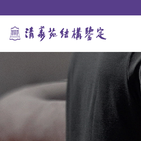
URE
LE