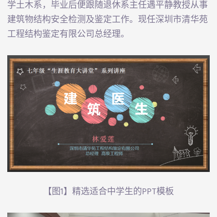
学土木系，毕业后便跟随退休系主任遇平静教授从事
建筑物结构安全检测及鉴定工作。现任深圳市清华苑
IFIC
工程结构鉴定有限公司总经理。
CH
ES
YRIGHT
【图1】精选适合中学生的PPT模板